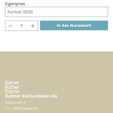
Eigenpreis
Produkt Anzahl: Gib den gewünschten Wer
In den Warenkorb
Balmer Bücherdienst AG
Kobiboden 3
CH - 8840 Einsiedeln