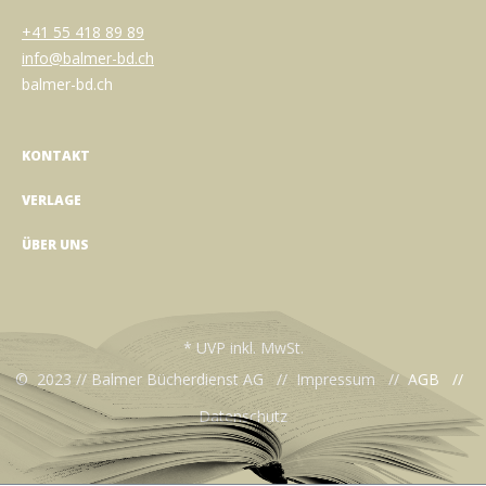
+41 55 418 89 89
info@balmer-bd.ch
balmer-bd.ch
KONTAKT
VERLAGE
ÜBER UNS
* UVP inkl. MwSt.
© 2023 // Balmer Bücherdienst AG //
Impressum
//
AGB
//
Datenschutz