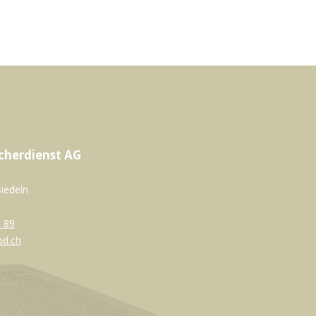
cherdienst AG
siedeln
 89
bd.ch