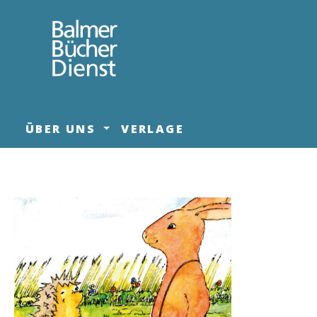
springen
Zur Hauptnavigation springen
ÜBER UNS
VERLAGE
Bildergalerie überspringen