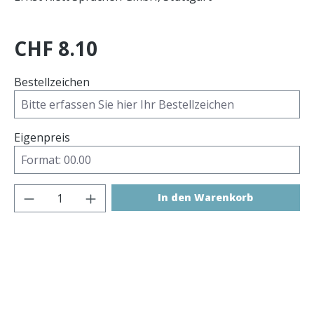
CHF 8.10
Bestellzeichen
Eigenpreis
Produkt Anzahl: Gib den gewünschten 
In den Warenkorb