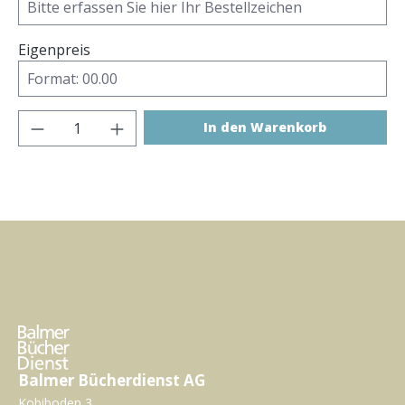
Eigenpreis
Produkt Anzahl: Gib den gewünschten Wer
In den Warenkorb
Balmer Bücherdienst AG
Kobiboden 3