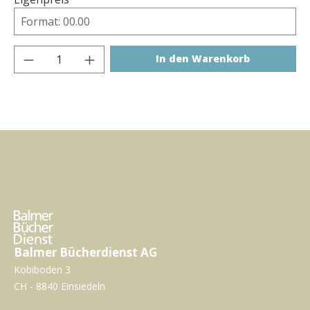
Produkt Anzahl: Gib den gewünschten Wer
In den Warenkorb
Balmer Bücherdienst AG
Kobiboden 3
CH - 8840 Einsiedeln