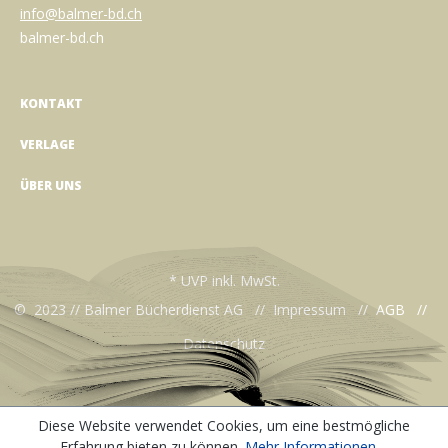
info@balmer-bd.ch
balmer-bd.ch
KONTAKT
VERLAGE
ÜBER UNS
* UVP inkl. MwSt.
© 2023 // Balmer Bücherdienst AG //
Impressum
//
AGB
//
Datenschutz
Diese Website verwendet Cookies, um eine bestmögliche
Erfahrung bieten zu können.
Mehr Informationen ...