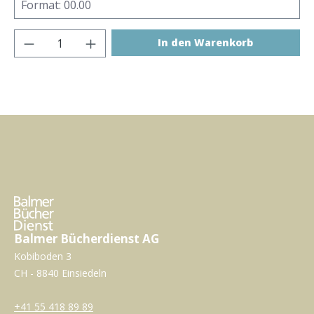
Produkt Anzahl: Gib den gewünschten Wer
In den Warenkorb
Balmer Bücherdienst AG
Kobiboden 3
CH - 8840 Einsiedeln
+41 55 418 89 89