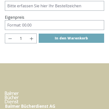
Eigenpreis
Produkt Anzahl: Gib den gewünschten Wer
In den Warenkorb
Balmer Bücherdienst AG