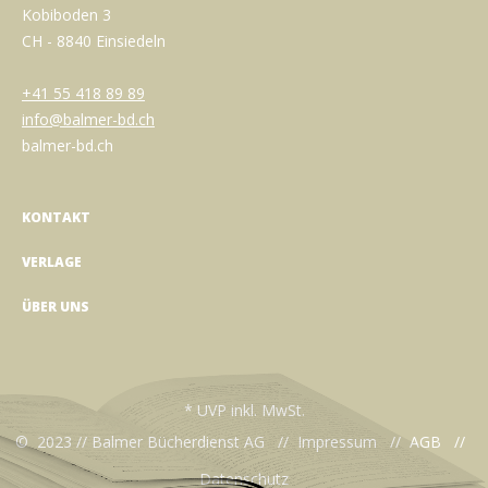
Kobiboden 3
CH - 8840 Einsiedeln
+41 55 418 89 89
info@balmer-bd.ch
balmer-bd.ch
KONTAKT
VERLAGE
ÜBER UNS
* UVP inkl. MwSt.
© 2023 // Balmer Bücherdienst AG //
Impressum
//
AGB
//
Datenschutz