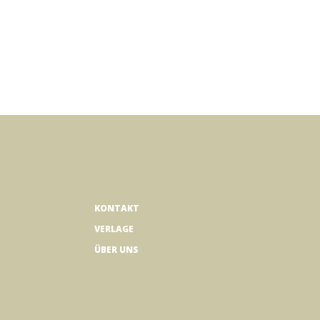
Wert ein oder benutze die Schaltflächen
KONTAKT
VERLAGE
ÜBER UNS