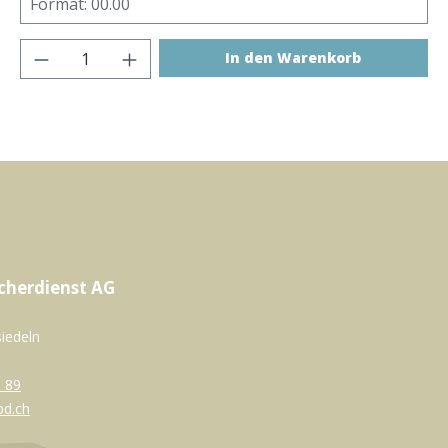
Produkt Anzahl: Gib den gewünschten 
In den Warenkorb
cherdienst AG
siedeln
 89
bd.ch