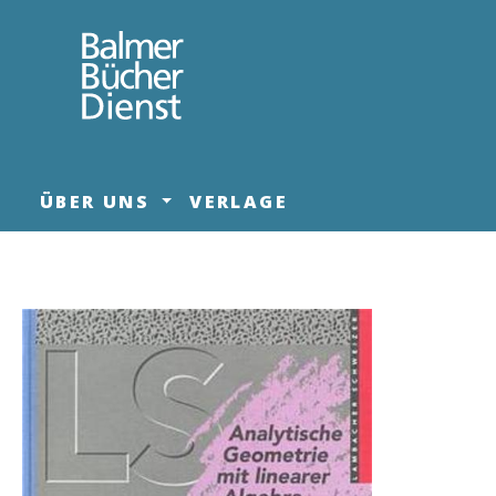
springen
Zur Hauptnavigation springen
ÜBER UNS
VERLAGE
Bildergalerie überspringen