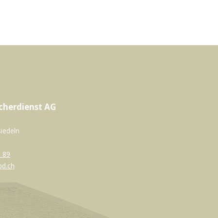
cherdienst AG
siedeln
 89
bd.ch