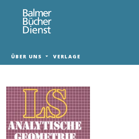
springen
Zur Hauptnavigation springen
ÜBER UNS
VERLAGE
Bildergalerie überspringen