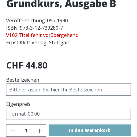
Grundkurs, Ausgabe B
Veröffentlichung: 05 / 1990
ISBN: 978-3-12-739280-7
V102 Titel fehlt vorübergehend
Ernst Klett Verlag, Stuttgart
CHF 44.80
Bestellzeichen
Eigenpreis
Produkt Anzahl: Gib den gewünschten 
In den Warenkorb