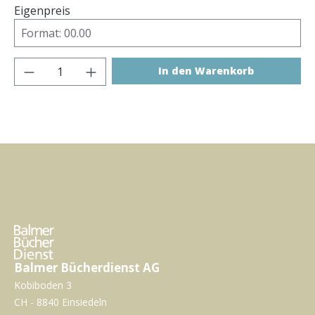
Eigenpreis
Produkt Anzahl: Gib den gewünschten Wer
In den Warenkorb
Balmer Bücherdienst AG
Kobiboden 3
CH - 8840 Einsiedeln