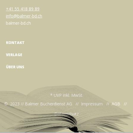
+41 55 418 89 89
info@balmer-bd.ch
balmer-bd.ch
KONTAKT
VERLAGE
ÜBER UNS
* UVP inkl. MwSt.
© 2023 // Balmer Bücherdienst AG //
Impressum
//
AGB
//
Datenschutz