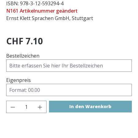
ISBN: 978-3-12-593294-4
N161 Artikelnummer geändert
Ernst Klett Sprachen GmbH, Stuttgart
CHF 7.10
Bestellzeichen
Eigenpreis
Produkt Anzahl: Gib den gewünschten 
In den Warenkorb