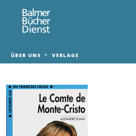
springen
Zur Hauptnavigation springen
ÜBER UNS
VERLAGE
Bildergalerie überspringen