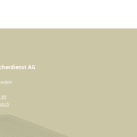
cherdienst AG
siedeln
 89
bd.ch