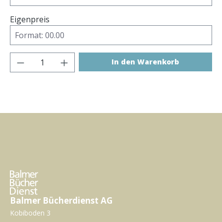
Eigenpreis
Produkt Anzahl: Gib den gewünschten Wer
In den Warenkorb
Balmer Bücherdienst AG
Kobiboden 3