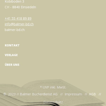
Kobiboden 3
CH - 8840 Einsiedeln
+41 55 418 89 89
info@balmer-bd.ch
balmer-bd.ch
KONTAKT
VERLAGE
ÜBER UNS
* UVP inkl. MwSt.
© 2023 // Balmer Bücherdienst AG //
Impressum
//
AGB
//
Datenschutz