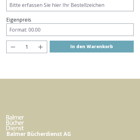
Eigenpreis
Produkt Anzahl: Gib den gewünschten Wer
In den Warenkorb
Balmer Bücherdienst AG