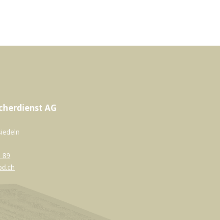
cherdienst AG
siedeln
 89
bd.ch