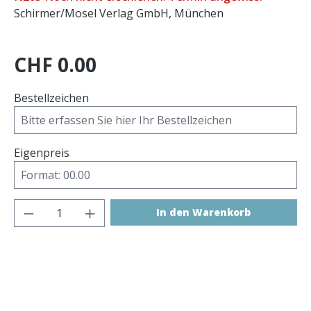
Schirmer/Mosel Verlag GmbH, München
CHF 0.00
Bestellzeichen
Eigenpreis
Produkt Anzahl: Gib den gewünschten 
In den Warenkorb