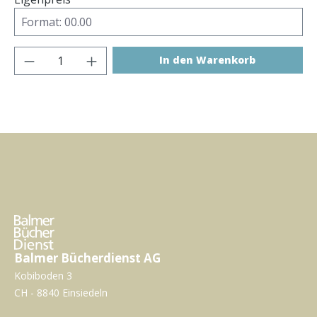
Produkt Anzahl: Gib den gewünschten Wer
In den Warenkorb
Balmer Bücherdienst AG
Kobiboden 3
CH - 8840 Einsiedeln