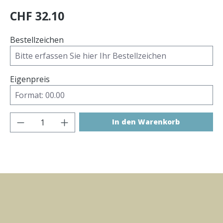
CHF 32.10
Bestellzeichen
Eigenpreis
Produkt Anzahl: Gib den gewünschten Wer
In den Warenkorb