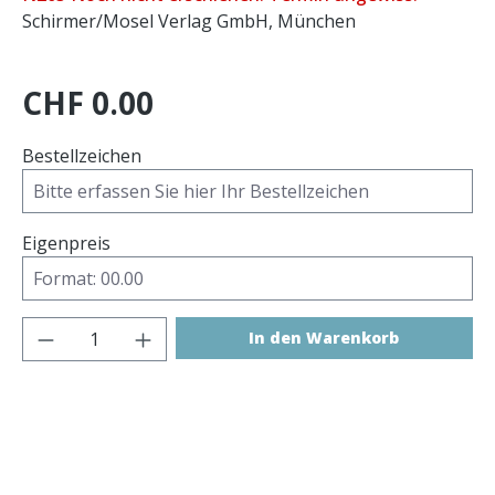
Schirmer/Mosel Verlag GmbH, München
CHF 0.00
Bestellzeichen
Eigenpreis
Produkt Anzahl: Gib den gewünschten 
In den Warenkorb