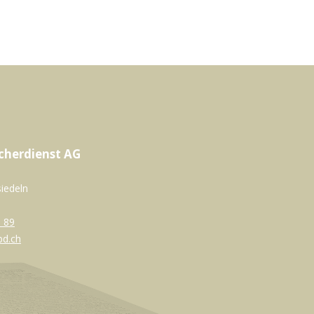
cherdienst AG
siedeln
 89
bd.ch