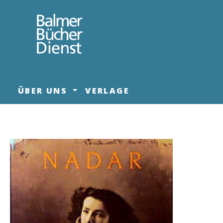
springen
Zur Hauptnavigation springen
ÜBER UNS
VERLAGE
Bildergalerie überspringen