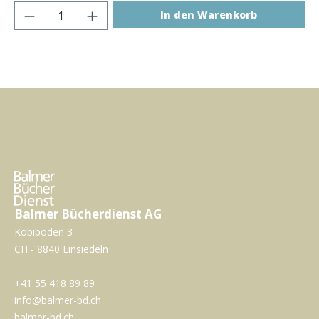
Produkt Anzahl: Gib den gewünschten Wer
In den Warenkorb
Balmer Bücherdienst AG
Kobiboden 3
CH - 8840 Einsiedeln
+41 55 418 89 89
info@balmer-bd.ch
balmer-bd.ch