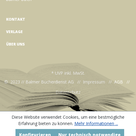
KONTAKT
VERLAGE
ÜBER UNS
* UVP inkl. MwSt.
© 2023 // Balmer Bücherdienst AG //
Impressum
//
AGB
//
Datenschutz
Diese Website verwendet Cookies, um eine bestmögliche
Erfahrung bieten zu können.
Mehr Informationen ...
Konfigurieren
Nur technisch notwendige