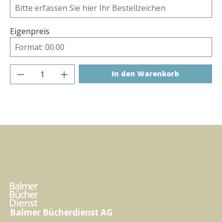
Eigenpreis
Produkt Anzahl: Gib den gewünschten Wer
In den Warenkorb
Balmer Bücherdienst AG