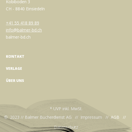
Kobiboden 3
CH - 8840 Einsiedeln
+41 55 418 89 89
info@balmer-bd.ch
balmer-bd.ch
KONTAKT
VERLAGE
ÜBER UNS
* UVP inkl. MwSt.
© 2023 // Balmer Bücherdienst AG //
Impressum
//
AGB
//
Datenschutz