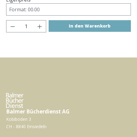
Produkt Anzahl: Gib den gewünschten Wer
In den Warenkorb
Balmer Bücherdienst AG
Kobiboden 3
CH - 8840 Einsiedeln