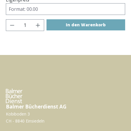
Produkt Anzahl: Gib den gewünschten Wer
In den Warenkorb
Balmer Bücherdienst AG
Kobiboden 3
CH - 8840 Einsiedeln