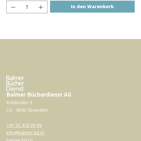
Produkt Anzahl: Gib den gewünschten Wer
In den Warenkorb
Balmer Bücherdienst AG
Kobiboden 3
CH - 8840 Einsiedeln
+41 55 418 89 89
info@balmer-bd.ch
balmer-bd.ch