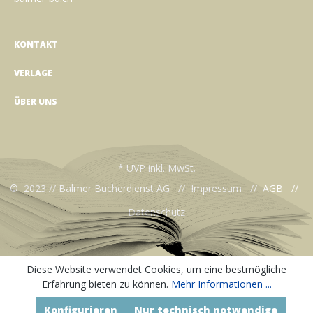
KONTAKT
VERLAGE
ÜBER UNS
* UVP inkl. MwSt.
© 2023 // Balmer Bücherdienst AG //
Impressum
//
AGB
//
Datenschutz
Diese Website verwendet Cookies, um eine bestmögliche
Erfahrung bieten zu können.
Mehr Informationen ...
Konfigurieren
Nur technisch notwendige