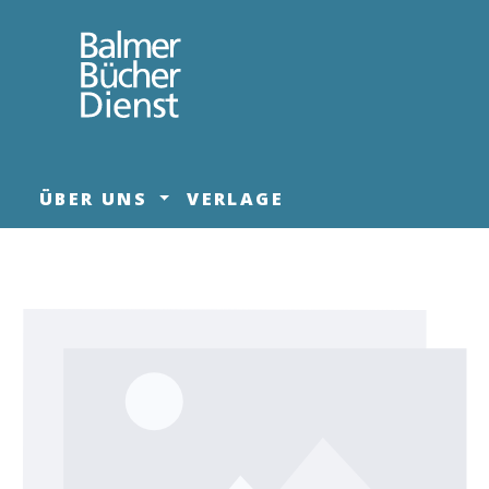
springen
Zur Hauptnavigation springen
ÜBER UNS
VERLAGE
Bildergalerie überspringen