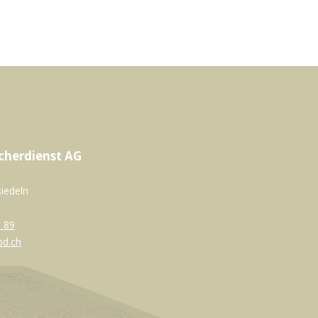
cherdienst AG
siedeln
 89
bd.ch