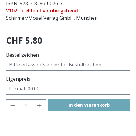
ISBN: 978-3-8296-0076-7
V102 Titel fehlt vorübergehend
Schirmer/Mosel Verlag GmbH, München
CHF 5.80
Bestellzeichen
Eigenpreis
Produkt Anzahl: Gib den gewünschten 
In den Warenkorb