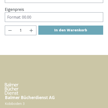
Eigenpreis
Produkt Anzahl: Gib den gewünschten Wer
In den Warenkorb
Balmer Bücherdienst AG
Kobiboden 3