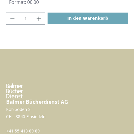
Produkt Anzahl: Gib den gewünschten Wer
In den Warenkorb
Balmer Bücherdienst AG
Kobiboden 3
CH - 8840 Einsiedeln
+41 55 418 89 89