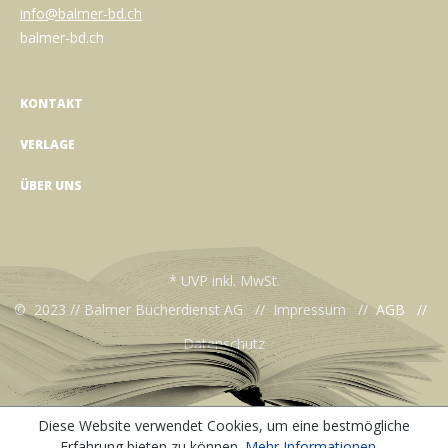
info@balmer-bd.ch
balmer-bd.ch
KONTAKT
VERLAGE
ÜBER UNS
* UVP inkl. MwSt.
© 2023 // Balmer Bücherdienst AG //
Impressum
//
AGB
//
Datenschutz
Diese Website verwendet Cookies, um eine bestmögliche
Erfahrung bieten zu können.
Mehr Informationen ...