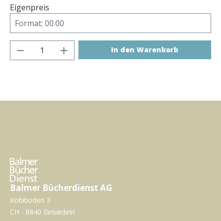
Eigenpreis
Produkt Anzahl: Gib den gewünschten Wer
In den Warenkorb
Balmer Bücherdienst AG
Kobiboden 3
CH - 8840 Einsiedeln