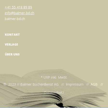
+41 55 418 89 89
info@balmer-bd.ch
balmer-bd.ch
KONTAKT
VERLAGE
ÜBER UNS
* UVP inkl. MwSt.
© 2023 // Balmer Bücherdienst AG //
Impressum
//
AGB
//
Datenschutz