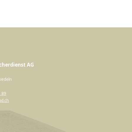
cherdienst AG
siedeln
 89
bd.ch