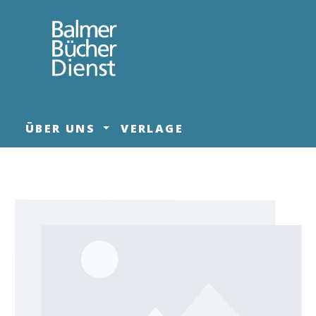
springen
Zur Hauptnavigation springen
ÜBER UNS
VERLAGE
Bildergalerie überspringen