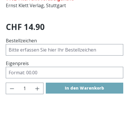
Ernst Klett Verlag, Stuttgart
CHF 14.90
Bestellzeichen
Eigenpreis
Produkt Anzahl: Gib den gewünschten 
In den Warenkorb