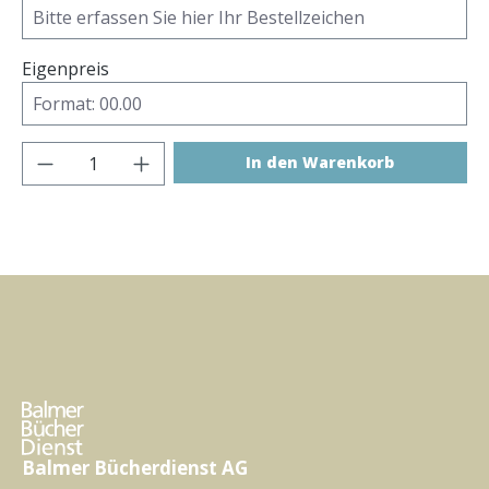
Eigenpreis
Produkt Anzahl: Gib den gewünschten Wer
In den Warenkorb
Balmer Bücherdienst AG