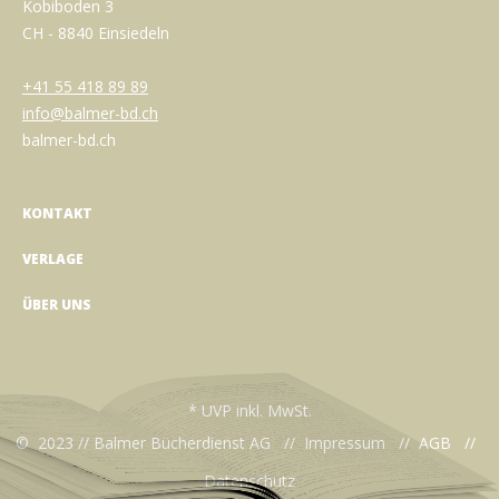
Kobiboden 3
CH - 8840 Einsiedeln
+41 55 418 89 89
info@balmer-bd.ch
balmer-bd.ch
KONTAKT
VERLAGE
ÜBER UNS
* UVP inkl. MwSt.
© 2023 // Balmer Bücherdienst AG //
Impressum
//
AGB
//
Datenschutz