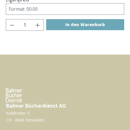
Produkt Anzahl: Gib den gewünschten Wer
In den Warenkorb
Balmer Bücherdienst AG
Kobiboden 3
CH - 8840 Einsiedeln