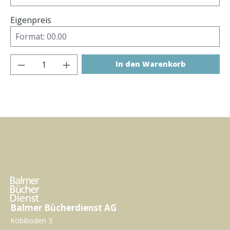
Eigenpreis
Produkt Anzahl: Gib den gewünschten Wer
In den Warenkorb
Balmer Bücherdienst AG
Kobiboden 3