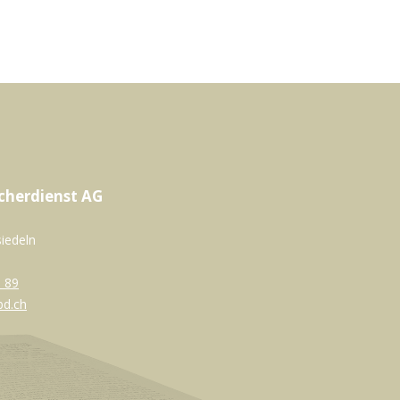
cherdienst AG
siedeln
 89
bd.ch