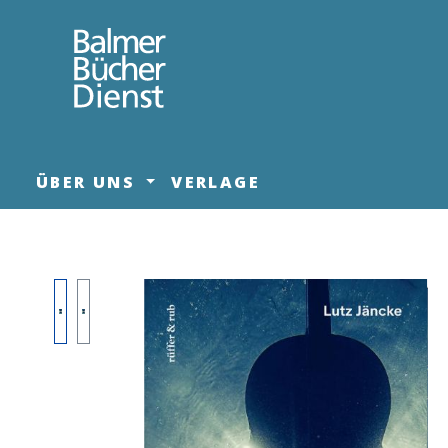
springen
Zur Hauptnavigation springen
ÜBER UNS
VERLAGE
Bildergalerie überspringen