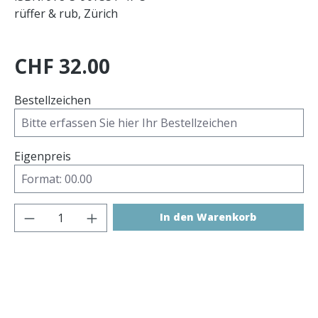
rüffer & rub, Zürich
CHF 32.00
Bestellzeichen
Eigenpreis
Produkt Anzahl: Gib den gewünschten 
In den Warenkorb