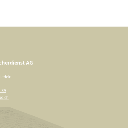
cherdienst AG
siedeln
 89
bd.ch