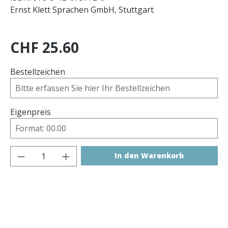
Ernst Klett Sprachen GmbH, Stuttgart
CHF 25.60
Bestellzeichen
Eigenpreis
Produkt Anzahl: Gib den gewünschten 
In den Warenkorb