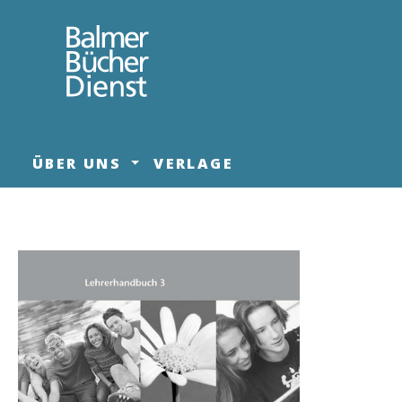
springen
Zur Hauptnavigation springen
ÜBER UNS
VERLAGE
Bildergalerie überspringen