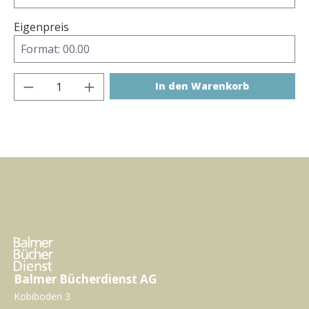
Eigenpreis
Produkt Anzahl: Gib den gewünschten Wer
In den Warenkorb
Balmer Bücherdienst AG
Kobiboden 3