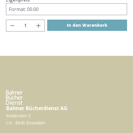
Produkt Anzahl: Gib den gewünschten Wer
In den Warenkorb
Balmer Bücherdienst AG
Kobiboden 3
CH - 8840 Einsiedeln