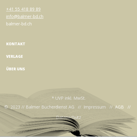
+41 55 418 89 89
info@balmer-bd.ch
balmer-bd.ch
KONTAKT
VERLAGE
ÜBER UNS
* UVP inkl. MwSt.
© 2023 // Balmer Bücherdienst AG //
Impressum
//
AGB
//
Datenschutz