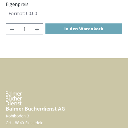
Eigenpreis
Produkt Anzahl: Gib den gewünschten Wer
In den Warenkorb
Balmer Bücherdienst AG
Kobiboden 3
CH - 8840 Einsiedeln