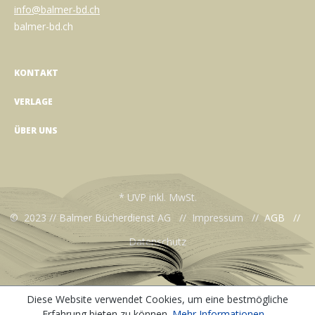
info@balmer-bd.ch
balmer-bd.ch
KONTAKT
VERLAGE
ÜBER UNS
* UVP inkl. MwSt.
© 2023 // Balmer Bücherdienst AG //
Impressum
//
AGB
//
Datenschutz
Diese Website verwendet Cookies, um eine bestmögliche
Erfahrung bieten zu können.
Mehr Informationen ...