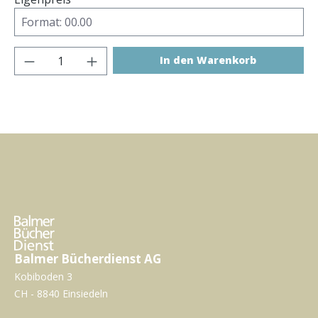
Produkt Anzahl: Gib den gewünschten Wer
In den Warenkorb
Balmer Bücherdienst AG
Kobiboden 3
CH - 8840 Einsiedeln