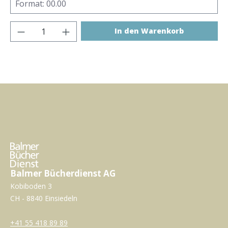
Produkt Anzahl: Gib den gewünschten Wer
In den Warenkorb
Balmer Bücherdienst AG
Kobiboden 3
CH - 8840 Einsiedeln
+41 55 418 89 89