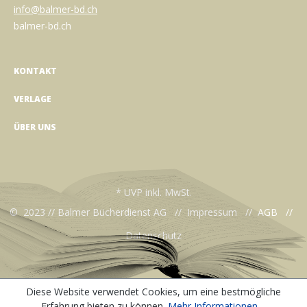
info@balmer-bd.ch
balmer-bd.ch
KONTAKT
VERLAGE
ÜBER UNS
* UVP inkl. MwSt.
© 2023 // Balmer Bücherdienst AG //
Impressum
//
AGB
//
Datenschutz
Diese Website verwendet Cookies, um eine bestmögliche
Erfahrung bieten zu können.
Mehr Informationen ...