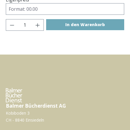
Produkt Anzahl: Gib den gewünschten Wer
In den Warenkorb
Balmer Bücherdienst AG
Kobiboden 3
CH - 8840 Einsiedeln