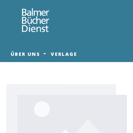
springen
Zur Hauptnavigation springen
ÜBER UNS
VERLAGE
Bildergalerie überspringen