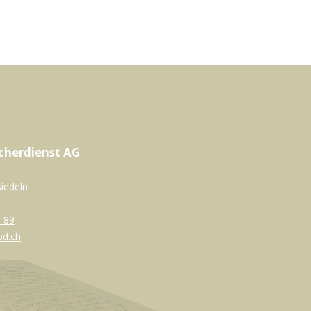
cherdienst AG
siedeln
 89
bd.ch