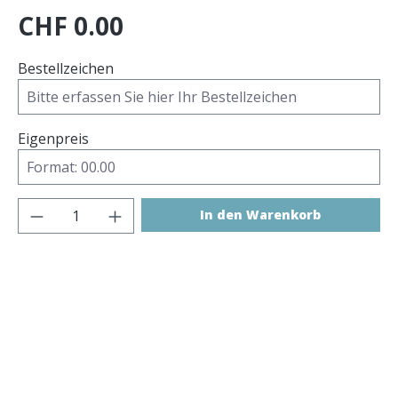
CHF 0.00
Bestellzeichen
Eigenpreis
Produkt Anzahl: Gib den gewünschten 
In den Warenkorb