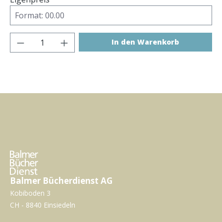
Produkt Anzahl: Gib den gewünschten Wer
In den Warenkorb
Balmer Bücherdienst AG
Kobiboden 3
CH - 8840 Einsiedeln