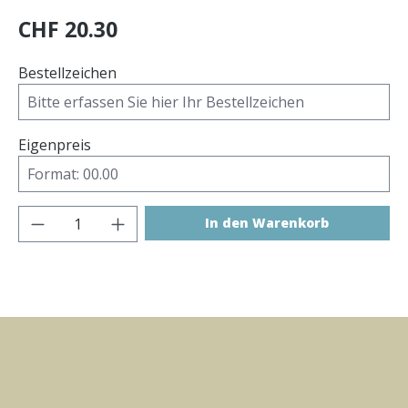
CHF 20.30
Bestellzeichen
Eigenpreis
Produkt Anzahl: Gib den gewünschten Wer
In den Warenkorb