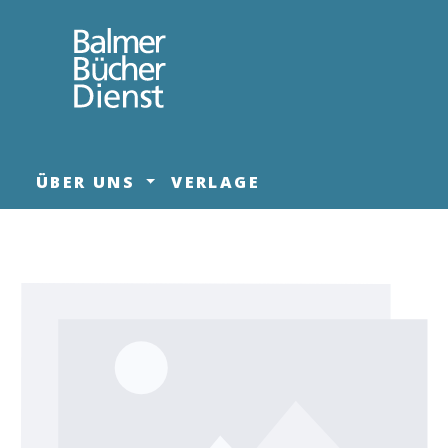
springen
Zur Hauptnavigation springen
ÜBER UNS
VERLAGE
Bildergalerie überspringen