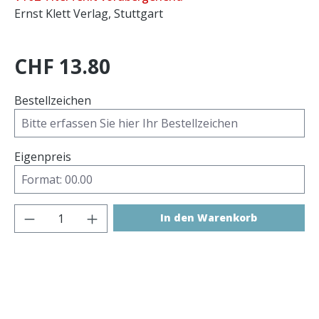
Ernst Klett Verlag, Stuttgart
CHF 13.80
Bestellzeichen
Eigenpreis
Produkt Anzahl: Gib den gewünschten 
In den Warenkorb