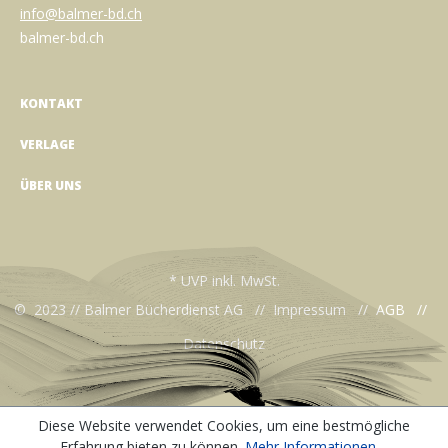
info@balmer-bd.ch
balmer-bd.ch
KONTAKT
VERLAGE
ÜBER UNS
* UVP inkl. MwSt.
© 2023 // Balmer Bücherdienst AG //
Impressum
//
AGB
//
Datenschutz
Diese Website verwendet Cookies, um eine bestmögliche
Erfahrung bieten zu können.
Mehr Informationen ...