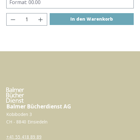
Produkt Anzahl: Gib den gewünschten Wer
In den Warenkorb
Balmer Bücherdienst AG
Kobiboden 3
CH - 8840 Einsiedeln
+41 55 418 89 89