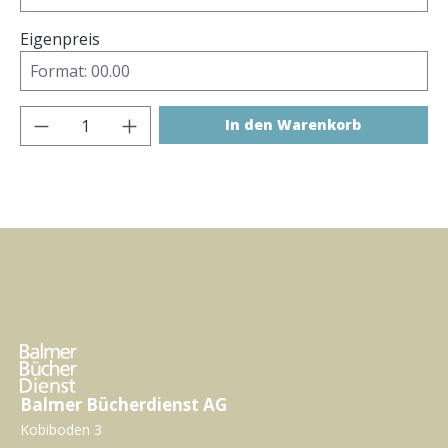
Eigenpreis
Produkt Anzahl: Gib den gewünschten Wer
In den Warenkorb
Balmer Bücherdienst AG
Kobiboden 3