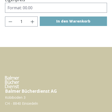
Produkt Anzahl: Gib den gewünschten Wer
In den Warenkorb
Balmer Bücherdienst AG
Kobiboden 3
CH - 8840 Einsiedeln