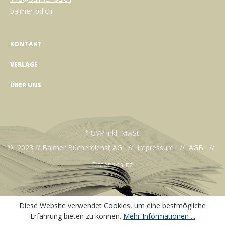
balmer-bd.ch
KONTAKT
VERLAGE
ÜBER UNS
* UVP inkl. MwSt.
© 2023 // Balmer Bücherdienst AG //
Impressum
//
AGB
//
Datenschutz
Diese Website verwendet Cookies, um eine bestmögliche
Erfahrung bieten zu können.
Mehr Informationen ...