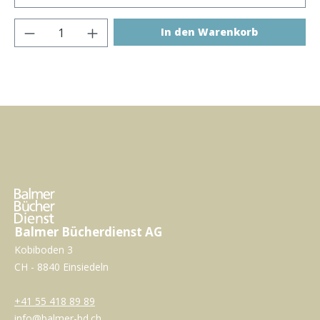
Produkt Anzahl: Gib den gewünschten Wer
In den Warenkorb
Balmer Bücherdienst AG
Kobiboden 3
CH - 8840 Einsiedeln
+41 55 418 89 89
info@balmer-bd.ch