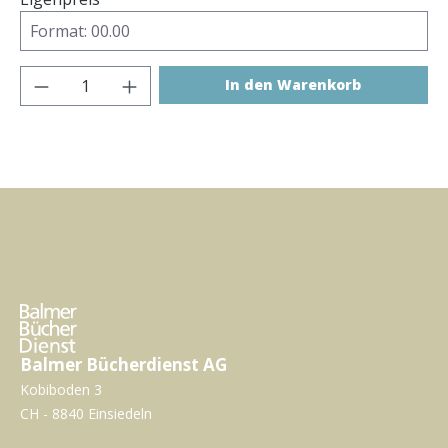
Produkt Anzahl: Gib den gewünschten Wer
In den Warenkorb
Balmer Bücherdienst AG
Kobiboden 3
CH - 8840 Einsiedeln