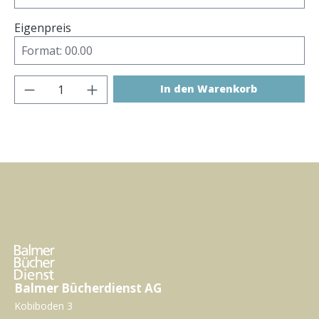
Eigenpreis
Produkt Anzahl: Gib den gewünschten Wer
In den Warenkorb
Balmer Bücherdienst AG
Kobiboden 3