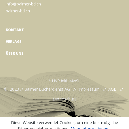
info@balmer-bd.ch
balmer-bd.ch
KONTAKT
VERLAGE
ÜBER UNS
* UVP inkl. MwSt.
© 2023 // Balmer Bücherdienst AG //
Impressum
//
AGB
//
Datenschutz
Diese Website verwendet Cookies, um eine bestmögliche
Erfahrung bieten zu können.
Mehr Informationen ...