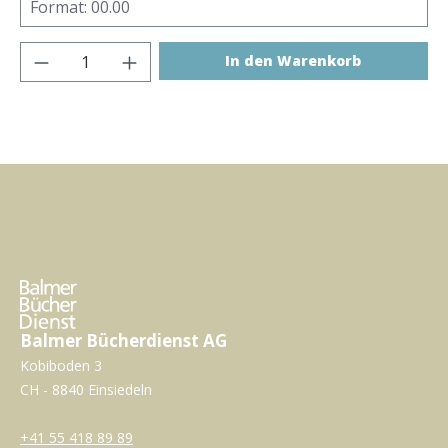
Produkt Anzahl: Gib den gewünschten Wer
In den Warenkorb
Balmer Bücherdienst AG
Kobiboden 3
CH - 8840 Einsiedeln
+41 55 418 89 89