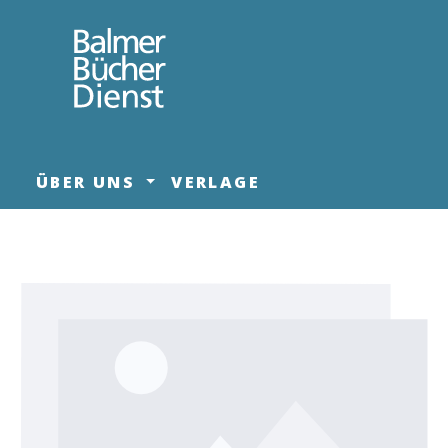
springen
Zur Hauptnavigation springen
ÜBER UNS
VERLAGE
Bildergalerie überspringen