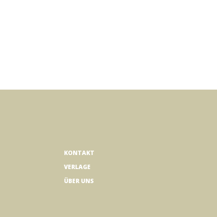
Wert ein oder benutze die Schaltflächen
KONTAKT
VERLAGE
ÜBER UNS