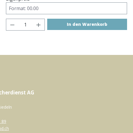
Produkt Anzahl: Gib den gewünschten 
In den Warenkorb
cherdienst AG
siedeln
 89
bd.ch